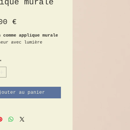
ique murale
Prix
00 €
n comme applique murale
neur avec lumière
cle et emblème et lampe
*
 totale 90 cm
 16,5 cm
en bois massif sculpté
fié
jouter au panier