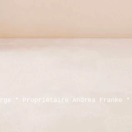
rge * Propriétaire Andrea Franke *