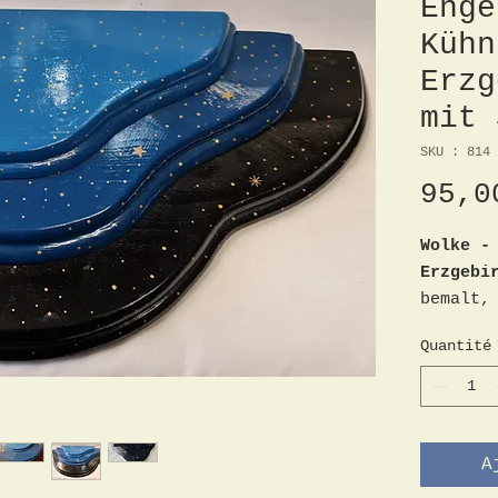
Enge
Kühn
Erzg
mit 
SKU : 814
95,0
Wolke -
Erzgebi
bemalt,
x 4,5cm
Quantité
wohl We
A