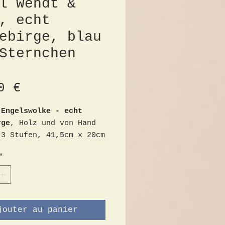
l Wendt &
, echt
ebirge, blau
Sternchen
Prix
0 €
 Engelswolke - echt
rge
, Holz und von Hand
 3 Stufen, 41,5cm x 20cm
, sehr guter Zustand,
*
ndt & Kühn
jouter au panier