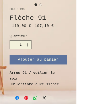
SKU : 130
Flèche 91
Prix
Prix
 119,00 € 
107,10 €
original
promotionnel
Quantité
*
Ajouter au panier
Arrow 91 / voilier le
soir
Huile/fibre dure signée
sur la flèche en bas à
droite et datée *91*,
paysage côtier au format