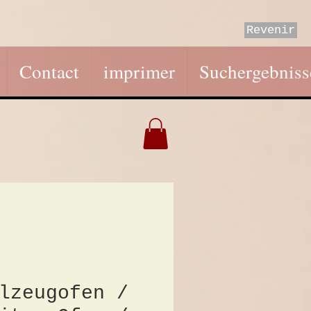
Revenir
Contact
imprimer
Suchergebniss
lzeugofen /