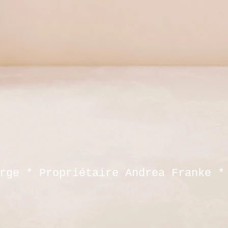
rge * Propriétaire Andrea Franke *