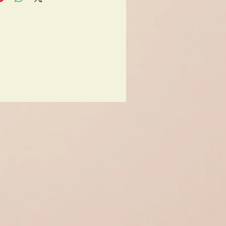
,5cm x 23cm x 14cm, mit
d 30cm
 ist bespielt und hat
edingte Gebrauchsspuren
en als Dekoration - nur
 als Spielzeug
bar - nur unter Aufsicht