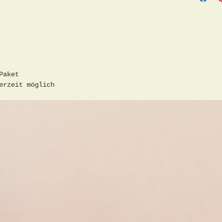
Ofen 34
Rückwan
Artikel
altersb
empfohl
bedingt
Paket
verwend
erzeit möglich
!