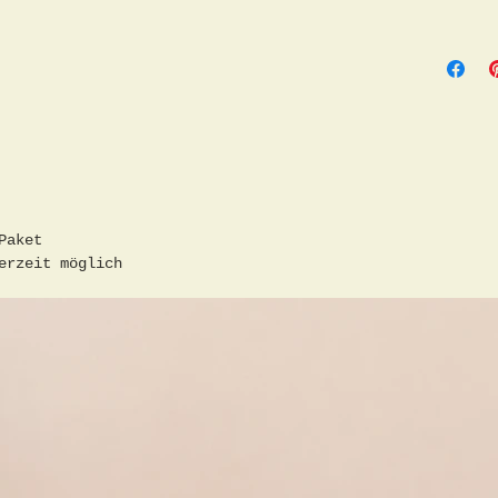
mit Rah
altersb
Gebrauc
Künstle
Auerswa
Erzgebi
Musiker
seiner 
ein Zub
Paket
Origina
erzeit möglich
Es ents
- überw
aus der
viel um
mit Koh
versuch
verschi
Stilen,
impress