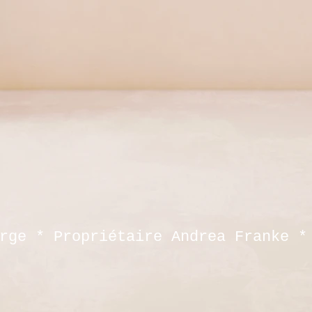
Aue von
private
befreun
Hans We
rge * Propriétaire Andrea Franke *