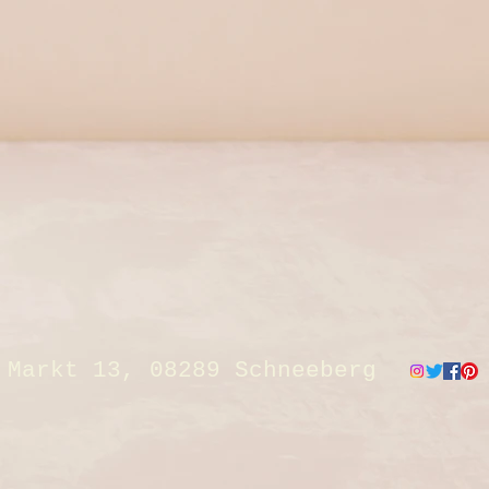
 ihm Wandmalereien in
n Häusern. Auerswald war
det mit Ernst Hecker,
iß-Aue und Kurt Teubner.
Markt 13, 08289 Schneeberg