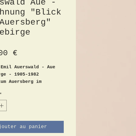
swald Aue -
hnung "Blick
Auersberg"
ebirge
Prix
00 €
 Emil Auerswald - Aue
rge - 1905-1982
zum Auersberg im
rge"
*
l Zeichnung
t unten links
 hinter Glas, mit
rtout
net
jouter au panier
schnitt 20,5cm x 14,5cm