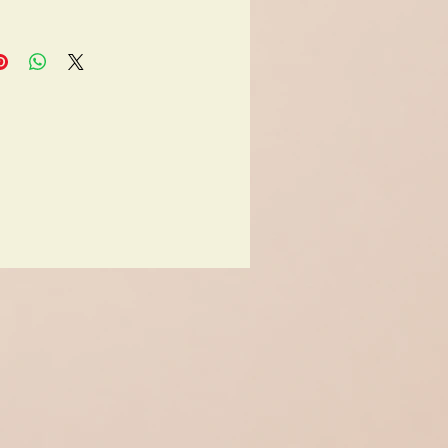
men 35cm x 29,5cm
edingte Lager und
hsspuren sind vorhanden
rinfo: Theodor Emil
ld - 1905-1982 Aue /
rge, Auerswald war
 und verdiente sich mit
Malerei in Gaststätten
rot. Er war ein Auer
l - ein Heimatkünstler.
tanden zahlreiche Werke
iegend Landschaftsbilder
 Region Erzgebirge ,
 den Auersberg. Er malte
le, Bleistift und Öl,
te sich mit
edenen Maltechniken und
 darunter auch
ionistisch. Es gibt in