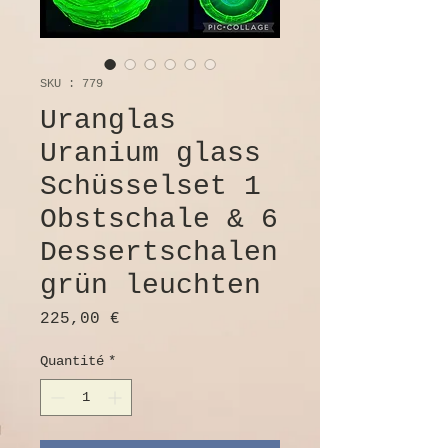
SKU : 779
Uranglas
Uranium glass
Schüsselset 1
Obstschale & 6
Dessertschalen
grün leuchten
Prix
225,00 €
Quantité
*